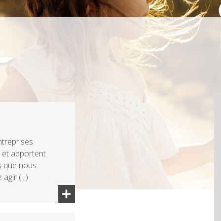
treprises
 et apportent
es que nous
ir (...)