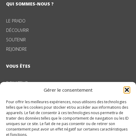
QUI SOMMES-NOUS ?
LE PRADO
DÉCOUVRIR
SOUTENIR
REJOINDRE
VOUS ÊTES
DONATEUR
Gérer le consentement
ENTREPRISE
Pour offrir les meilleures expériences, nous utilisons des technologies
telles que les cookies pour stocker et/ou accéder aux informations des
NOS DOMAINES D’ACTION
appareils. Le fait de consentir à ces technologies nous permettra de
traiter des données telles que le comportement de navigation ou les ID
uniques sur ce site. Le fait de ne pas consentir ou de retirer son
PROTECTION DE L’ENFANCE
consentement peut avoir un effet négatif sur certaines caractéristiques
et fonctions.
ENFANTS EN SITUATION DE HANDICAP