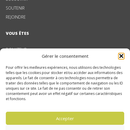
SOUTENIR
REJOINDRE
VOUS ÊTES
DONATEUR
Gérer le consentement
ENTREPRISE
Pour offrir les meilleures expériences, nous utilisons des technologies
telles que les cookies pour stocker et/ou accéder aux informations des
NOS DOMAINES D’ACTION
appareils. Le fait de consentir à ces technologies nous permettra de
traiter des données telles que le comportement de navigation ou les ID
uniques sur ce site. Le fait de ne pas consentir ou de retirer son
PROTECTION DE L’ENFANCE
consentement peut avoir un effet négatif sur certaines caractéristiques
et fonctions.
ENFANTS EN SITUATION DE HANDICAP
PROTECTION JUDICIAIRE DE LA JEUNESSE
INSERTION PAR L’ACTIVITÉ ÉCONOMIQUE
Accepter
INNOVATION SOCIALE