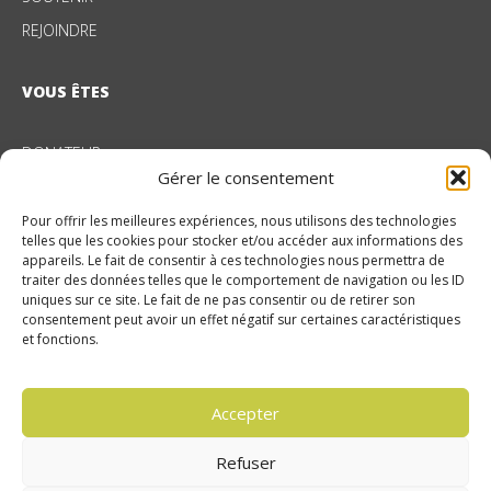
REJOINDRE
VOUS ÊTES
DONATEUR
Gérer le consentement
ENTREPRISE
Pour offrir les meilleures expériences, nous utilisons des technologies
telles que les cookies pour stocker et/ou accéder aux informations des
NOS DOMAINES D’ACTION
appareils. Le fait de consentir à ces technologies nous permettra de
traiter des données telles que le comportement de navigation ou les ID
uniques sur ce site. Le fait de ne pas consentir ou de retirer son
PROTECTION DE L’ENFANCE
consentement peut avoir un effet négatif sur certaines caractéristiques
et fonctions.
ENFANTS EN SITUATION DE HANDICAP
PROTECTION JUDICIAIRE DE LA JEUNESSE
INSERTION PAR L’ACTIVITÉ ÉCONOMIQUE
Accepter
INNOVATION SOCIALE
Refuser