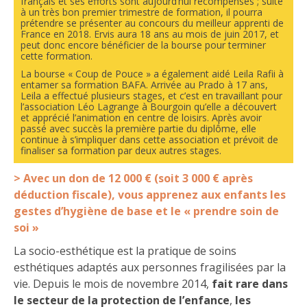
français et ses efforts sont aujourd’hui récompensés ; suite
à un très bon premier trimestre de formation, il pourra
prétendre se présenter au concours du meilleur apprenti de
France en 2018. Ervis aura 18 ans au mois de juin 2017, et
peut donc encore bénéficier de la bourse pour terminer
cette formation.
La bourse « Coup de Pouce » a également aidé Leila Rafii à
entamer sa formation BAFA. Arrivée au Prado à 17 ans,
Leila a effectué plusieurs stages, et c’est en travaillant pour
l’association Léo Lagrange à Bourgoin qu’elle a découvert
et apprécié l’animation en centre de loisirs. Après avoir
passé avec succès la première partie du diplôme, elle
continue à s’impliquer dans cette association et prévoit de
finaliser sa formation par deux autres stages.
> Avec un don de 12 000 € (soit 3 000 € après
déduction fiscale),
vous apprenez aux enfants les
gestes d’hygiène de base et le « prendre soin de
soi »
La socio-esthétique est la pratique de soins
esthétiques adaptés aux personnes fragilisées par la
vie. Depuis le mois de novembre 2014,
fait rare dans
le secteur de la protection de l’enfance
,
les